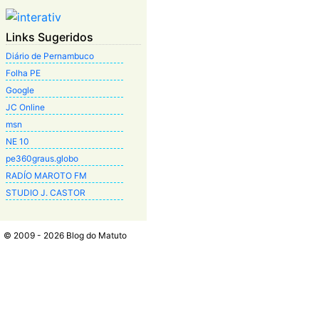
Links Sugeridos
Diário de Pernambuco
Folha PE
Google
JC Online
msn
NE 10
pe360graus.globo
RADÍO MAROTO FM
STUDIO J. CASTOR
© 2009 - 2026 Blog do Matuto